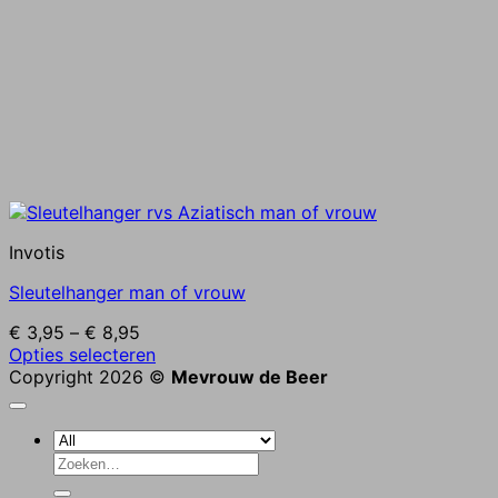
Invotis
Sleutelhanger man of vrouw
Prijsklasse:
€
3,95
–
€
8,95
€ 3,95
Dit
Opties selecteren
tot
product
Copyright 2026 ©
Mevrouw de Beer
€ 8,95
heeft
meerdere
variaties.
Zoeken
Deze
naar:
optie