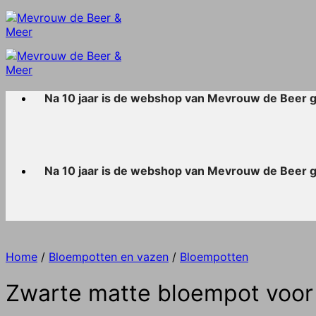
Skip
to
content
Na 10 jaar is de webshop van Mevrouw de Beer 
Na 10 jaar is de webshop van Mevrouw de Beer 
Home
/
Bloempotten en vazen
/
Bloempotten
Zwarte matte bloempot voor