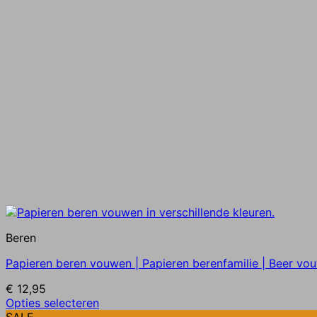
Beren
Papieren beren vouwen | Papieren berenfamilie | Beer vo
€
12,95
Dit
Opties selecteren
product
SALE