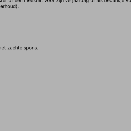
r of een meester. Voor zijn verjaardag of als bedankje vo
derhoud).
met zachte spons.