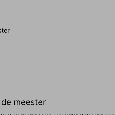
ster
 de meester