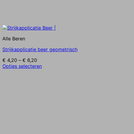
Alle Beren
Strijkapplicatie beer geometrisch
Prijsklasse:
€
4,20
–
€
6,20
€ 4,20
Dit
Opties selecteren
tot
product
€ 6,20
heeft
meerdere
variaties.
Deze
optie
kan
gekozen
worden
op
de