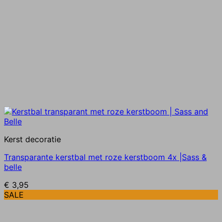
productpagina
Kerst decoratie
Transparante kerstbal met roze kerstboom 4x |Sass &
belle
€
3,95
SALE